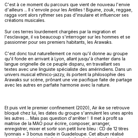
C'est à ce moment du parcours que vient de nouveau l'envie
d'ailleurs ... Il s'envole pour les Antilles ! Biguine, zouk, reggae,
ragga vont alors rythmer ses pas d'insulaire et influencer ses
créations musicales.
Sur ces terres lourdement chargées par la migration et
l'esclavage, il va beaucoup s'interroger sur les hommes et se
passionner pour ses premiers habitants, les Arawaks.
C'est donc tout naturellement ce nom qu'il donne au groupe
qu'il fonde en arrivant à Lyon, allant jusqu'à chanter dans la
langue originelle de ce peuple disparu, en travaillant ses
textes avec une linguiste spécialiste des amérindiens. Dans un
univers musical ethnico-jazzy, ils portent la philosophie des
Arawaks sur scène, prônant une vie pacifique faite de partage
avec les autres en parfaite harmonie avec la nature.
Et puis vint le premier confinement (2020), Air ike se retrouve
bloqué chez lui, les dates du groupe s'annulent les unes après
les autres … Mais pas question d'arrêter ! Il met à profit sa
maitrise de la MAO pour écrire, composer, arranger,
enregistrer, mixer et sortir son petit livre bleu : CD de 12 titres
lyonnais + 3 bonus made in Guadeloupe. Cet album réalisé