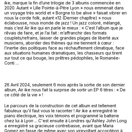
ike, marque la fin d’une trilogie de 3 albums commencée en
2020. Autant « Lille Pointe-à-Pitre Lyon » nous emmenait dans
un voyage très world et « Borgne to be alive » faisait vibrer en
nous la corde folk, autant «12 (Dernier chapître) » nous
éclabousse, nous inonde de jazz ! Un jazz coloré, mélangé,
mais c’est Air ike qui en parle le mieux : « C’est l’album que je
rêvais de faire, et je l’ai fait : m’affranchir des formats
couplets/refrains, laisser de grandes plages de liberté aux
musiciens, aborder des thèmes qui me tiennent à cœur :
l’inertie des politiques face au réchauffement climatique, face
aux situations humaines dramatiques, les chasseurs qui tirent
sur tout ce qui bouge, les prêtres pédophiles, le Romanée-
Conti …
26 Avril 2024, seulement 6 mois après la sortie de son dernier
album, Air ike nous fait la surprise de sortir un EP 6 titres : « De
ce côté de la vie » !
Le parcours de la construction de cet album est tellement
fabuleux qu'il faut vous le raconter ! Air ike a enregistré le
piano électrique, les voix témoins et programmé la batterie
chez lui à Lyon ... C'est ensuite à Londres qu'Ashley John Long
a enregistré sa gracieuse contrebasse, avant que Maria
Gomez en fasse de même avec son virevoltant accordéon à