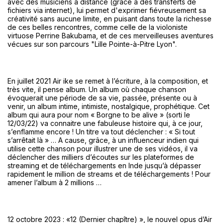
avec des musiciens à distance (grâce à des transferts de
fichiers via internet), lui permet d'exprimer fiévreusement sa
créativité sans aucune limite, en puisant dans toute la richesse
de ces belles rencontres, comme celle de la violoniste
virtuose Perrine Bakubama, et de ces merveilleuses aventures
vécues sur son parcours "Lille Pointe-à-Pitre Lyon".
En juillet 2021 Air ike se remet à l’écriture, à la composition, et
très vite, il pense album. Un album où chaque chanson
évoquerait une période de sa vie, passée, présente ou à
venir, un album intime, intimiste, nostalgique, prophétique. Cet
album qui aura pour nom « Borgne to be alive » (sorti le
12/03/22) va connaitre une fabuleuse histoire qui, à ce jour,
s’enflamme encore ! Un titre va tout déclencher : « Si tout
s’arrêtait là » … A cause, grâce, à un influenceur indien qui
utilise cette chanson pour illustrer une de ses vidéos, il va
déclencher des milliers d’écoutes sur les plateformes de
streaming et de téléchargements en Inde jusqu’à dépasser
rapidement le million de streams et de téléchargements ! Pour
amener l’album à 2 millions …
12 octobre 2023 : «12 (Dernier chapître) », le nouvel opus d’Air