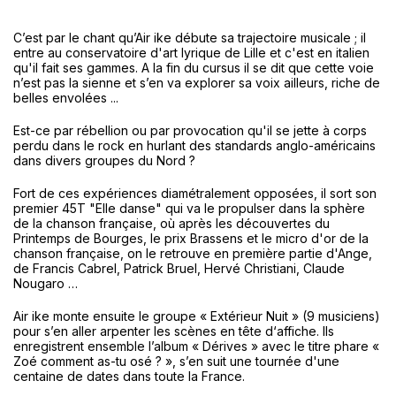
C’est par le chant qu’Air ike débute sa trajectoire musicale ; il
entre au conservatoire d'art lyrique de Lille et c'est en italien
qu'il fait ses gammes. A la fin du cursus il se dit que cette voie
n’est pas la sienne et s’en va explorer sa voix ailleurs, riche de
belles envolées ...
Est-ce par rébellion ou par provocation qu'il se jette à corps
perdu dans le rock en hurlant des standards anglo-américains
dans divers groupes du Nord ?
Fort de ces expériences diamétralement opposées, il sort son
premier 45T "Elle danse" qui va le propulser dans la sphère
de la chanson française, où après les découvertes du
Printemps de Bourges, le prix Brassens et le micro d'or de la
chanson française, on le retrouve en première partie d'Ange,
de Francis Cabrel, Patrick Bruel, Hervé Christiani, Claude
Nougaro …
Air ike monte ensuite le groupe « Extérieur Nuit » (9 musiciens)
pour s’en aller arpenter les scènes en tête d‘affiche. Ils
enregistrent ensemble l’album « Dérives » avec le titre phare «
Zoé comment as-tu osé ? », s’en suit une tournée d'une
centaine de dates dans toute la France.