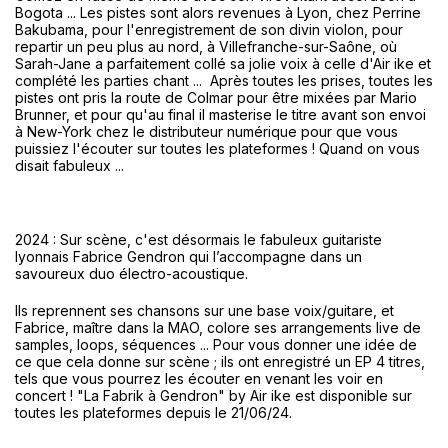
Bogota ... Les pistes sont alors revenues à Lyon, chez Perrine
Bakubama, pour
l'enregistrement de son divin violon, pour
repartir un peu plus au nord, à Villefranche-sur-Saône, où
Sarah-Jane a parfaitement collé sa jolie voix à celle d'Air ike et
complété les parties chant ... Après toutes les prises, toutes les
pistes ont pris la route de Colmar pour être mixées par Mario
Brunner, et pour qu'au final il masterise le titre avant son envoi
à New-York chez le distributeur numérique pour que vous
puissiez l'écouter sur toutes les plateformes ! Quand on vous
disait fabuleux ...
2024 : Sur scène, c'est désormais le fabuleux guitariste
lyonnais Fabrice Gendron qui l’accompagne dans un
savoureux duo électro-acoustique.
Ils reprennent ses chansons sur une base voix/guitare, et
Fabrice, maître dans la MAO, colore ses arrangements live de
samples, loops, séquences ... Pour vous donner une idée de
ce que cela donne sur scène ; ils ont enregistré un EP 4 titres,
tels que vous pourrez les écouter en venant les voir en
concert ! "La Fabrik à Gendron" by Air ike est disponible sur
toutes les plateformes depuis le 21/06/24.