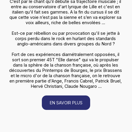
C’est par le chant qu’il débute sa trajectoire musicale ; il 
entre au conservatoire d'art lyrique de Lille et c'est en 
italien qu'il fait ses gammes. A la fin du cursus il se dit 
que cette voie n’est pas la sienne et s’en va explorer sa 
voix ailleurs, riche de belles envolées ... 
Est-ce par rébellion ou par provocation qu'il se jette à 
corps perdu dans le rock en hurlant des standards 
anglo-américains dans divers groupes du Nord ?
Fort de ces expériences diamétralement opposées, il 
sort son premier 45T "Elle danse" qui va le propulser 
dans la sphère de la chanson française, où après les 
découvertes du Printemps de Bourges, le prix Brassens 
et le micro d'or de la chanson française, on le retrouve 
en première partie d'Ange, Francis Cabrel, Patrick Bruel, 
Hervé Christiani, Claude Nougaro …
EN SAVOIR PLUS