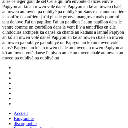
ailes ce léger gout de sel Celle qui m'a envouté d'alizés enivré
Papiyon an kô an mwen volé dansé Papiyon an kè an mwen chalè
an mwen an mwen pa oubliyé pa oubliyé ou Sans ma canne sucrière
je souffre ô soufrière j'n'ai plus le groove mangrove mais pour toi
tant de love J'ai un papillon J'ai un papillon J'ai un papillon dans le
ventre comme un tourbillon dans le vent Il y a tant d'îles en elle
d'indociles archipels ka dansé ka chanté an kadans a lanmé Papiyon
an kô an mwen volé dansé Papiyon an kè an mwen chalè an mwen
an mwen pa oubliyé pa oubliyé ou Papiyon an kô an mwen volé
dansé Papiyon an kè an mwen chalè an mwen an mwen Papiyon an
kô an mwen volé dansé Papiyon an kè an mwen chalè an mwen an
mwen pa oubliyé pa oubliyé ou
Accueil
Biographie
discographie